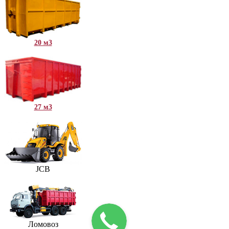
20 м3
27 м3
JCB
Ломовоз