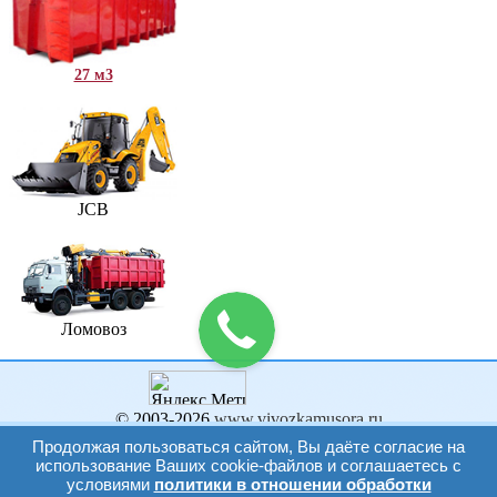
27 м3
JCB
Ломовоз
© 2003-2026
www.vivozkamusora.ru
Продвижение сайта: aceweb.ru
Продолжая пользоваться сайтом, Вы даёте согласие на
использование Ваших cookie-файлов и соглашаетесь с
условиями
политики в отношении обработки