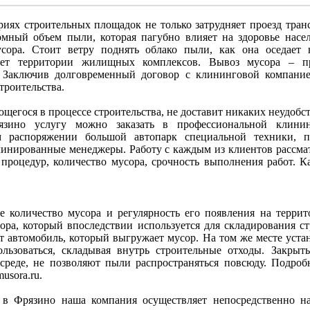
иях строительных площадок не только затрудняет проезд транс
мный объем пыли, которая пагубно влияет на здоровье насел
сора. Стоит ветру поднять облако пыли, как она оседает 
вает территории жилищных комплексов. Вывоз мусора – пр
 Заключив долговременный договор с клининговой компани
троительства.
щегося в процессе строительства, не доставит никаких неудобст
язино услугу можно заказать в профессиональной клин
 распоряжении большой автопарк специальной техники, п
линированные менеджеры. Работу с каждым из клиентов рассм
 процедур, количество мусора, срочность выполнения работ. К
е количество мусора и регулярность его появления на терри
ора, который впоследствии используется для складирования с
т автомобиль, который выгружает мусор. На том же месте устан
льзоваться, складывая внутрь строительные отходы. Закрыт
реде, не позволяют пыли распространяться повсюду. Подроб
usora.ru.
 в Фрязино наша компания осуществляет непосредственно на