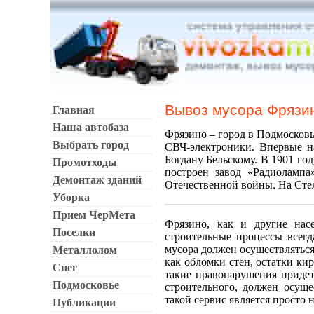
Вывоз мусора Фрязи
Главная
Наша автобаза
Фрязино – город в Подмосковь
Выбрать город
СВЧ-электроники. Впервые н
Богдану Бельскому. В 1901 го
Промотходы
построен завод «Радиолампа
Демонтаж зданий
Отечественной войны. На Сте
Уборка
Прием ЧерМета
Фрязино, как и другие насе
Поселки
строительные процессы всегд
мусора должен осуществляться
Металлолом
как обломки стен, остатки ки
Снег
такие правонарушения придет
Подмосковье
строительного, должен осуще
такой сервис является просто
Публикации