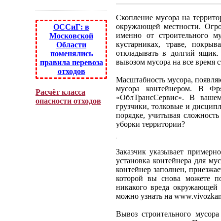
Скопление мусора на территор
окружающей местности. Огро
ОССиГ: в
именно от строительного му
Московской
кустарниках, траве, покры
Области
откладывать в долгий ящик.
поменялись
вывозом мусора на все время с
правила перевоза
отходов
Масштабность мусора, появляю
мусора контейнером. В Фр
Расчёт класса
«ОблТрансСервис». В вашем
опасности отходов
грузчики, толковые и дисцип
порядке, учитывая сложность
уборки территории?
Заказчик указывает примерно
установка контейнера для мус
контейнер заполнен, приезжае
которой вы снова можете по
никакого вреда окружающей с
можно узнать на www.vivozkam
Вывоз строительного мусора