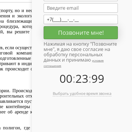
порту, но и несет вред для
ения и экологию, исходит
на близлежащих деревьях,
оцедура, которую нельзя
Позвоните мне!
ей, вы решите проблему с
Нажимая на кнопку "
Позвоните
в, если осуществлять вывоз
мне
", я даю свое согласие на
инговой компании - ООО
обработку персональных
одготовленные рабочие –
данных и принимаю
условия
атривают в индивидуальном
соглашения
ак происходит организация
00
:
23
:
99
тории. Происходит побор и
Выбрать удобное время звонка
троительных отходов. Когда
авливается пустая емкость,
ые контейнеры не наносят
нее об аренде контейнеров
 полигон, где происходит