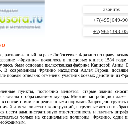
Звоните:
+7(495)649-90
+7(965)393-05
но
е, расположенный на реке Любосеевке. Фрязино по праву назы
азвание «Фрязино» появилось в писцовых книгах 1584 года: 
ду здесь была основана шелкоткацкая фабрика Капцовой Анны. 
». В современном Фрязино находится Аллея Героев, посвящ
лле победы отдельно отмечены участник боевых действий из Фр
ленные пункты, постоянно меняется: старые здания снося
а связаны с образованием мусора. Многие застройщики даже 
 в соответствии с определенными нормами. Запрещено грузить 
рпичей и металлических конструкций, в грузовые авто и выбра
ся нести административную ответственность и платить штраф
ствляться только на специальные полигоны: Фрязино, один и
 необходимым.