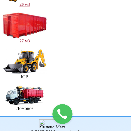
20 м3
27 м3
JCB
Ломовоз