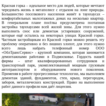
Красная горка – идеальное место для людей, которые мечтают
чередовать жизнь в мегаполисе с отдыхом на лоне природы.
Большинство поселкового населения живёт в таунхаусах –
комфортабельных малоэтажных домах на несколько квартир.
В генеральном плане посёлка предусмотрена поэтапная
застройка таунхаусами всей жилой зоны. Для этого нужно
выполнить снос или демонтаж устаревших сооружений,
которые ещё остались на некоторых улицах Красной горки.
Частным застройщикам из Красной горки можно решить эту
проблему оперативно и без лишних хлопот, для этого нужно
всего лишь набрать телефонный номер ООО
«ОблТрансСервис» - крупной компании, которая занимается
демонтажными работами в Подмосковье. Гордость нашей
фирмы – штат квалифицированных сотрудников и
транспортный парк, укомплектованный мощным грузовым
автотранспортом и оборудованием нового поколения.
Применяя в работе прогрессивные технологии, мы выполняем
демонтаж зданий, фундаментов, стен, крыш, перегородок,
заборов, металлических конструкций. Право на выполнение
работ данного профиля нам даёт лицензия.